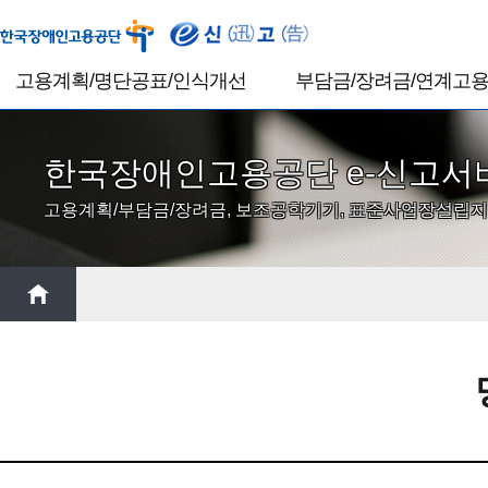
고용계획/명단공표/인식개선
부담금/장려금/연계고
고용계획 및 실시상황보고
고용부담금
고용계획 및 실시상황보고
고용부담금 신고
한국장애인고용공단 e-신고서
신고서 삭제 신청서
고용부담금 수정신고
고용계획/부담금/장려금, 보조공학기기, 표준사업장설립지
장애인근로자 장애정보 확인 신청
고용부담금 삭제 신청
장애인근로자 장애정보 확인 신청
수정신고서 삭제 신청
삭제
고지서 출력
0원고지서 출력
명단공표
고용부담금연체금결의
직장 내 장애인 인식개선교육 결과보고
자회사형표준사업장 정보 등록
고용장려금
고용장려금 신청
고용장려금 신청서 삭제 신청
통지서 출력